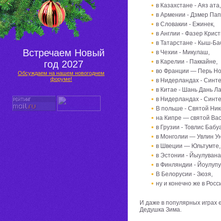
в Казахстане - Аяз ата
в Армении - Дзмер Пап
в Словакии - Ежинек,
в Англии - Фазер Крист
в Татарстане - Кыш-Ба
Встречаем
Новый
в Чехии - Микулаш,
в Карелии - Паккайне,
год 2027
во Франции — Перь Но
Обсуждаем на нашем новогоднем
форуме!
в Нидерландах - Синте
в Китае - Шань Дань Л
в Нидерландах - Синте
В польше - Святой Ник
на Кипре — святой Ва
в Грузии - Товлис Бабу
в Монголии — Увлин Ун
в Швеции — Юльтумте,
в Эстонии - Йыулувана
в Финляндии - Йоулупу
В Белорусии - Зюзя,
ну и конечно же в Росс
И даже в популярных играх е
Дедушка Зима.