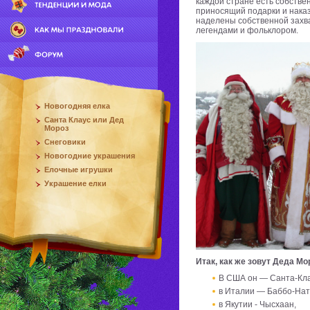
каждой стране есть собстве
приносящий подарки и нака
наделены собственной захв
легендами и фольклором.
Новогодняя елка
Санта Клаус или Дед
Мороз
Снеговики
Новогодние украшения
Елочные игрушки
Украшение елки
Итак, как же зовут Деда Мо
В США он — Санта-Кла
в Италии — Баббо-Нат
в Якутии - Чысхаан,