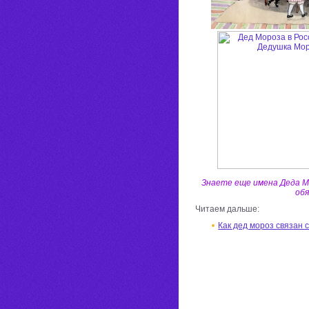
Знаете еще имена Деда 
обя
Читаем дальше:
Как дед мороз связан 