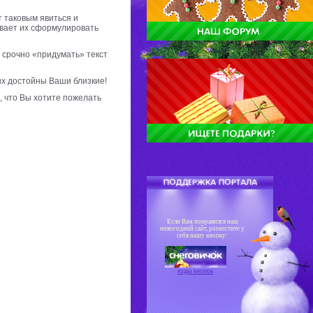
 таковым явиться и
ывает их сформулировать
 срочно «придумать» текст
ых достойны Ваши близкие!
, что Вы хотите пожелать
Если Вам понравился наш
новогодний сайт, разместите у
себя нашу кнопку:
коды кнопок