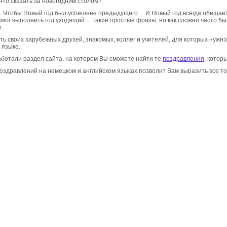
Что сказать за новогодним столом?
а… Чтобы Новый год был успешнее предыдущего… И Новый год всегда обещает
е смог выполнить год уходящий… Такие простые фразы, но как сложно часто б
.
ь своих зарубежных друзей, знакомых, коллег и учителей, для которых нужно
 языке.
ботали раздел сайта, на котором Вы сможете найти те
поздравления
, котор
оздравлений на немецком и английском языках позволит Вам выразить все то