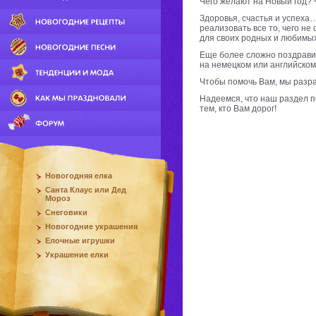
Чего желают на Новый год? 
Здоровья, счастья и успех
реализовать все то, чего н
для своих родных и любимых
Еще более сложно поздравит
на немецком или английском
Чтобы помочь Вам, мы разра
Надеемся, что наш раздел п
тем, кто Вам дорог!
Новогодняя елка
Санта Клаус или Дед
Мороз
Снеговики
Новогодние украшения
Елочные игрушки
Украшение елки